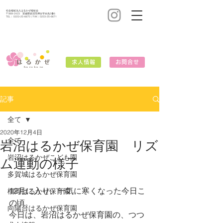
社会福祉法人はるかぜ福祉会
〒989-2423 宮城県岩沼市押分字水先5番6
TEL：
0223-25-6670
/ FAX：0223-25-6671
求人情報
お問合せ
記事
全て
2020年12月4日
全て
岩沼はるかぜ保育園 リズ
岩沼はるかぜこども園
ム運動の様子
多賀城はるかぜ保育園
12月に入り、一気に寒くなった今日こ
榴岡はるかぜ保育園
の頃。
向陽台はるかぜ保育園
今日は、岩沼はるかぜ保育園の、つつ