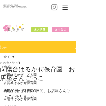
社会福祉法人はるかぜ福祉会
〒989-2423 宮城県岩沼市押分字水先5番6
TEL：
0223-25-6670
/ FAX：0223-25-6671
求人情報
お問合せ
記事
全て
2022年7月15日
全て
向陽台はるかぜ保育園 お
岩沼はるかぜこども園
店屋さんごっこ
多賀城はるかぜ保育園
6月20日～22日の3日間、お店屋さんご
榴岡はるかぜ保育園
っこがありました。
向陽台はるかぜ保育園