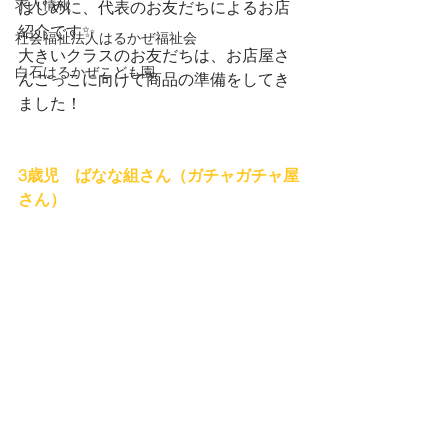
求人情報
はじめに、代表のお友だちによるお店
紹介です✨
社会福祉法人はるかぜ福祉会
大きいクラスのお友だちは、お店屋さ
白石はるかぜこども園
んごっこに向けて商品の準備をしてき
ました！
3歳児　ばなな組さん（ガチャガチャ屋
さん）