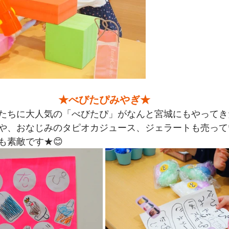
★べびたぴみやぎ★
たちに大人気の「べびたぴ」がなんと宮城にもやってき
や、おなじみのタピオカジュース、ジェラートも売って
も素敵です★😊