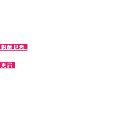
④ 積立金・積立資産明細書
⑧ その他
員報酬規程
変更届
規定