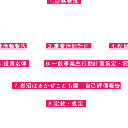
1.財務状況
収支計算書
② 貸借対照表
③ 事業活動計算書
⑤ 引当金明細書
⑥ 計算書類に対する注記
業活動報告
3.事業活動計画
4.役
5.役員名簿
6.一般事業主行動計画策定・
7.岩沼はるかぜこども園 自己評価報告
8.定款・規定
①.定款
②就業規則
9.育児・介護休業