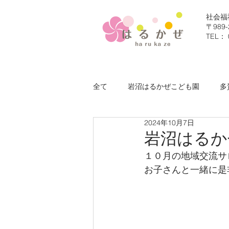
社会福
〒98
TEL： 
全て
岩沼はるかぜこども園
多
2024年10月7日
社会福祉法人はるかぜ福祉会
岩沼はるか
１０月の地域交流サ
お子さんと一緒に是