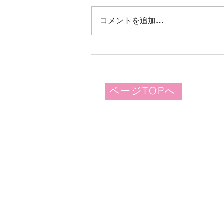
コメントを追加…
岩沼はるかぜこども園 地域
交流サロンとはるかぜデーの
お知らせ
ページTOPへ