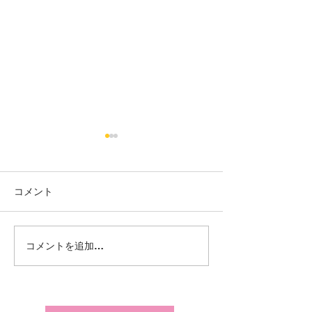
コメント
【岩沼】冬の過ごし⛄❄️
【岩沼】新しい
コメントを追加…
されました👀✨