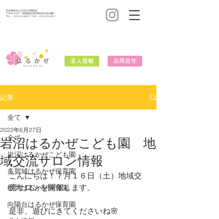
社会福祉法人はるかぜ福祉会
〒989-2423 宮城県岩沼市押分字水先5番6
TEL：
0223-25-6670
/ FAX：0223-25-6671
求人情報
お問合せ
記事
全て
2022年6月27日
全て
岩沼はるかぜこども園 地
岩沼はるかぜこども園
域交流サロン情報
多賀城はるかぜ保育園
こんにちは！７月１６日（土）地域交
流サロンを開催します。
榴岡はるかぜ保育園
向陽台はるかぜ保育園
是非、遊びにきてくださいね🌸