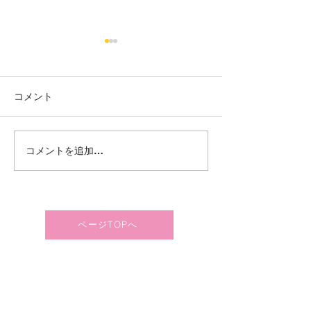
コメント
【岩沼】冬の過ごし⛄❄️
【岩沼】新しい
コメントを追加…
されました👀✨
ページTOPへ
〒989-2423 宮城県岩沼市押分字水先5番6
TEL：
0223-25-6670
/ FAX：0223-25-6671
© Copyright 2020 社会福祉法人はるかぜ福祉会.