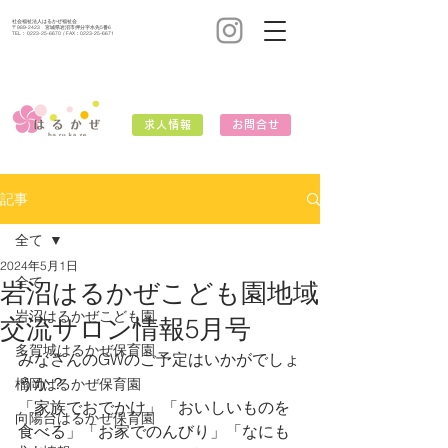
社会福祉法人はるかぜ福祉会
〒989-2423 宮城県岩沼市押分字水先5番6
TEL：
0223-25-6670
/ FAX：0223-25-6671
求人情報
お問合せ
記事
全て
2024年5月1日
全て
岩沼はるかぜこども園地域
岩沼はるかぜこども園
交流サロン情報5月号
多賀城はるかぜ保育園
みなさんのGWのご予定はいかがでしょ
うか？
榴岡はるかぜ保育園
「家族でおでかけ」「おいしいものを
向陽台はるかぜ保育園
食べる」「お家でのんびり」「なにも