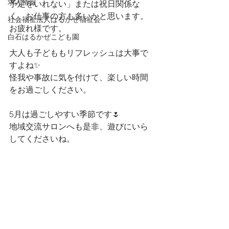
求人情報
予定をいれない」または祝日関係な
く、お仕事の方も多いかと思います。
社会福祉法人はるかぜ福祉会
お疲れ様です。
白石はるかぜこども園
大人も子どももリフレッシュは大事で
すよね✨
怪我や事故に気を付けて、楽しい時間
をお過ごしください。
5月は過ごしやすい季節です🌷
地域交流サロンへも是非、遊びにいら
してくださいね。