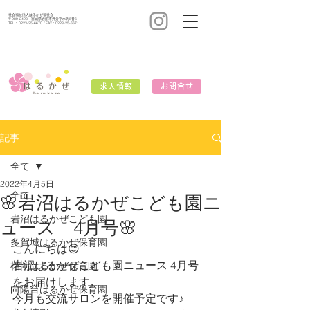
社会福祉法人はるかぜ福祉会
〒989-2423 宮城県岩沼市押分字水先5番6
TEL：
0223-25-6670
/ FAX：0223-25-6671
求人情報
お問合せ
記事
全て
2022年4月5日
全て
🌸岩沼はるかぜこども園ニ
岩沼はるかぜこども園
ュース 4月号🌸
多賀城はるかぜ保育園
こんにちは😊
岩沼はるかぜこども園ニュース 4月号
榴岡はるかぜ保育園
をお届けします。
向陽台はるかぜ保育園
今月も交流サロンを開催予定です♪