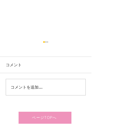
コメント
【岩沼】冬の過ごし⛄❄️
【岩沼】新しい
コメントを追加…
されました👀✨
ページTOPへ