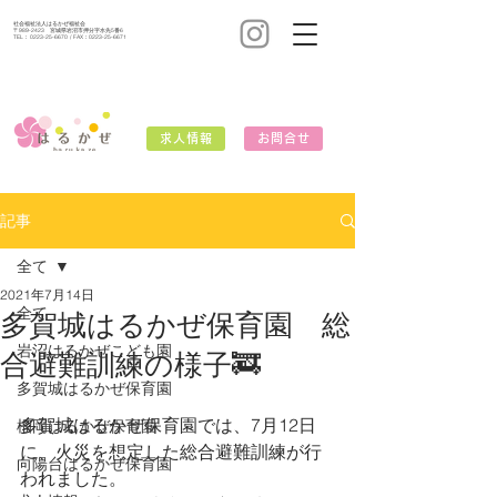
社会福祉法人はるかぜ福祉会
〒989-2423 宮城県岩沼市押分字水先5番6
TEL：
0223-25-6670
/ FAX：0223-25-6671
求人情報
お問合せ
記事
全て
2021年7月14日
全て
多賀城はるかぜ保育園 総
岩沼はるかぜこども園
合避難訓練の様子🚒
多賀城はるかぜ保育園
多賀城はるかぜ保育園では、7月12日
榴岡はるかぜ保育園
に、火災を想定した総合避難訓練が行
向陽台はるかぜ保育園
われました。