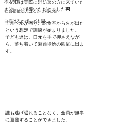
求人情報
この日は実際に消防署の方に来ていた
だき、ご指導いただきました🚒
社会福祉法人はるかぜ福祉会
白石はるかぜこども園
非常ベルが鳴り、給食室から火が出た
という想定で訓練が始まりました。
子ども達は、口元を手で押さえなが
ら、落ち着いて避難場所の園庭に出ま
す。
誰も逃げ遅れることなく、全員が無事
に避難することができました。