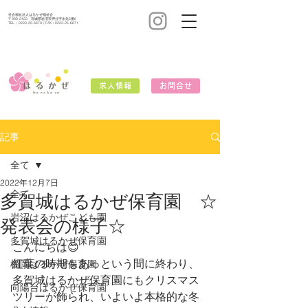
社会福祉法人はるかぜ福祉会
〒989-2423 宮城県岩沼市押分字水先5番6
TEL：
0223-25-6670
/ FAX：0223-25-6671
求人情報
お問合せ
記事
全て
2022年12月7日
全て
多賀城はるかぜ保育園 ☆
岩沼はるかぜこども園
発表会の様子☆
多賀城はるかぜ保育園
こんにちは😊
紅葉の時期もあっという間に終わり、
榴岡はるかぜ保育園
多賀城はるかぜ保育園にもクリスマス
向陽台はるかぜ保育園
ツリーが飾られ、いよいよ本格的な冬