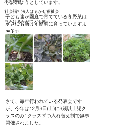
求人情報
が訪れようとしています。
社会福祉法人はるかぜ福祉会
子ども達が園庭で育てている冬野菜は
白石はるかぜこども園
寒さにも負けず順調に育っていますよ
🥕🥬✨
さて、毎年行われている発表会です
が、今年は12月3日(土)に3歳以上児ク
ラスのみ1クラスずつ入れ替え制で無事
開催されました。