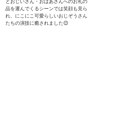
とおじいさん・おばあさんへのお礼の
品を運んでくるシーンでは笑顔も見ら
れ、にこにこ可愛らしいおじぞうさん
たちの演技に癒されました😊
☆村の人☆
村の人役の子どもたちは、はっきりと
大きな声で会話している演技がとても
自然で素敵でした(*^▽^*)