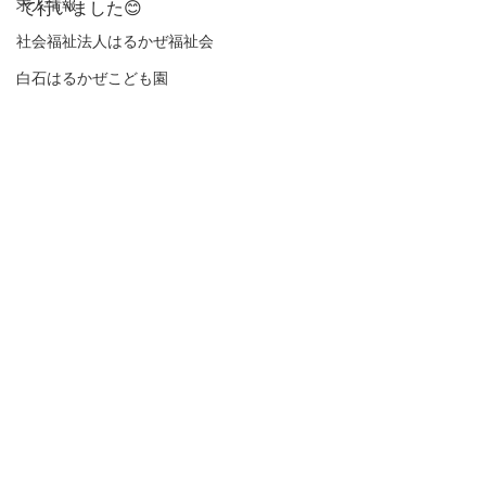
求人情報
て行いました😊
社会福祉法人はるかぜ福祉会
白石はるかぜこども園