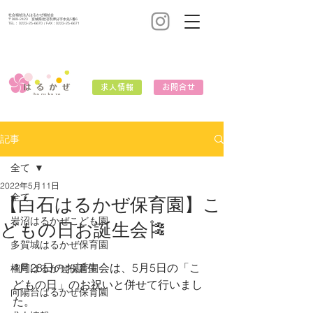
社会福祉法人はるかぜ福祉会
〒989-2423 宮城県岩沼市押分字水先5番6
TEL：
0223-25-6670
/ FAX：0223-25-6671
求人情報
お問合せ
記事
全て
2022年5月11日
全て
【白石はるかぜ保育園】こ
岩沼はるかぜこども園
どもの日お誕生会🎏
多賀城はるかぜ保育園
4月28日のお誕生会は、5月5日の「こ
榴岡はるかぜ保育園
どもの日」のお祝いと併せて行いまし
向陽台はるかぜ保育園
た。