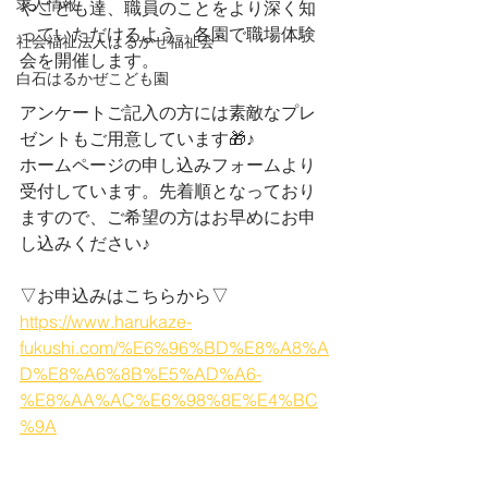
求人情報
やこども達、職員のことをより深く知
っていただけるよう、各園で職場体験
社会福祉法人はるかぜ福祉会
会を開催します。
白石はるかぜこども園
アンケートご記入の方には素敵なプレ
ゼントもご用意しています🎁♪
ホームページの申し込みフォームより
受付しています。先着順となっており
ますので、ご希望の方はお早めにお申
し込みください♪
▽お申込みはこちらから▽
https://www.harukaze-
fukushi.com/%E6%96%BD%E8%A8%A
D%E8%A6%8B%E5%AD%A6-
%E8%AA%AC%E6%98%8E%E4%BC
%9A