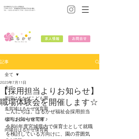
社会福祉法人はるかぜ福祉会
〒989-2423 宮城県岩沼市押分字水先5番6
TEL：
0223-25-6670
/ FAX：0223-25-6671
求人情報
お問合せ
記事
全て
2023年7月11日
全て
【採用担当よりお知らせ】
岩沼はるかぜこども園
職場体験会を開催します☆
多賀城はるかぜ保育園
こんにちは。はるかぜ福祉会採用担当
よりお知らせです♪
榴岡はるかぜ保育園
令和6年度宮城県内で保育士として就職
向陽台はるかぜ保育園
を検討している方向けに、園の雰囲気