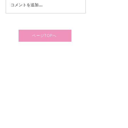
【採用情報】向
コメントを追加…
学ツアー動画配
の求人情報につ
員募集等）
ページTOPへ
〒989-2423 宮城県岩沼市押分字水先5番6
TEL：
0223-25-6670
/ FAX：0223-25-6671
© Copyright 2020 社会福祉法人はるかぜ福祉会.
情報公開
社会福祉法第５９条の２の規定に基づき、
社会福祉法人はるかぜ福祉会の情報を公開し
ております。