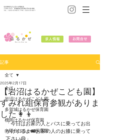
社会福祉法人はるかぜ福祉会
〒989-2423 宮城県岩沼市押分字水先5番6
TEL：
0223-25-6670
/ FAX：0223-25-6671
求人情報
お問合せ
記事
全て
2025年2月17日
全て
【岩沼はるかぜこども園】
岩沼はるかぜこども園
すみれ組保育参観がありま
多賀城はるかぜ保育園
した👩‍👦
榴岡はるかぜ保育園
「今日はお家の人とバスに乗ってお出
向陽台はるかぜ保育園
かけするよ🚌お家の人のお膝に乗って
下さい😄」