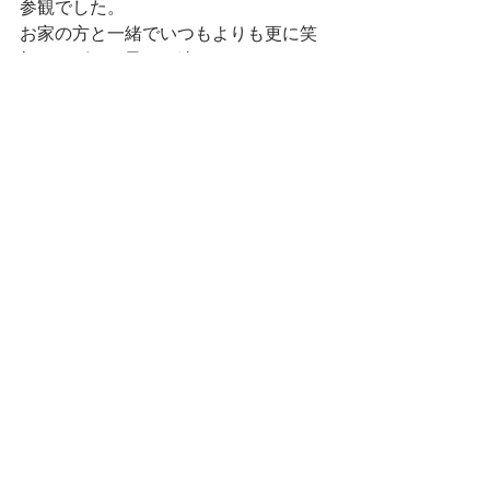
参観でした。
お家の方と一緒でいつもよりも更に笑
顔いっぱいの子ども達でした。
すべて表示
最新記事