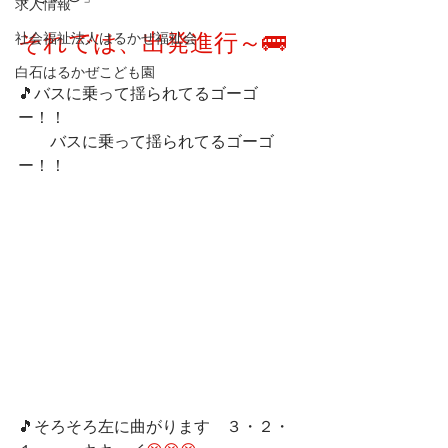
求人情報
それでは、出発進行～🚌
社会福祉法人はるかぜ福祉会
白石はるかぜこども園
🎵バスに乗って揺られてるゴーゴ
ー！！
　　バスに乗って揺られてるゴーゴ
ー！！
🎵そろそろ左に曲がります　３・２・