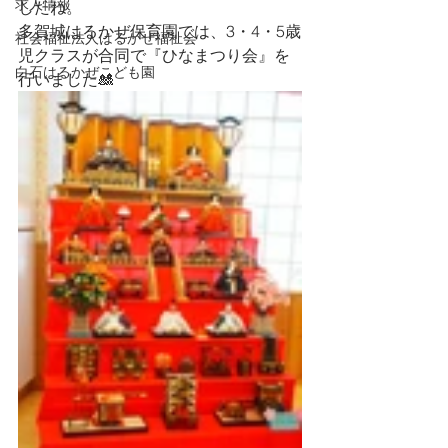
求人情報
したね。
多賀城はるかぜ保育園では、3・4・5歳
社会福祉法人はるかぜ福祉会
児クラスが合同で『ひなまつり会』を
白石はるかぜこども園
行いました🎎