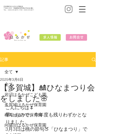
社会福祉法人はるかぜ福祉会
〒989-2423 宮城県岩沼市押分字水先5番6
TEL：
0223-25-6670
/ FAX：0223-25-6671
求人情報
お問合せ
記事
全て
2025年3月6日
全て
【多賀城】🎎ひなまつり会
岩沼はるかぜこども園
をしました🌸
多賀城はるかぜ保育園
こんにちは🌷
早いもので、今年度も残りわずかとな
榴岡はるかぜ保育園
りました。
向陽台はるかぜ保育園
3月3日は桃の節句🍑「ひなまつり」で