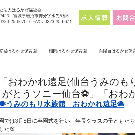
祉法人はるかぜ福祉会
9-2423 宮城県岩沼市押分字水先5番6
求人情報
お問
0223-25-6670 / FAX：0223-25-6671
賀城はるかぜ保育園
榴岡はるかぜ保育園
向陽台はるかぜ保
白石はるかぜこども園
「おわかれ遠足(仙台うみのも
りがとうソニー仙台⚽」「おわ
🐡うみのもり水族館　おわかれ遠足🐙
園では3月8日に卒園式を行い、年長クラスの子どもた
した🌸