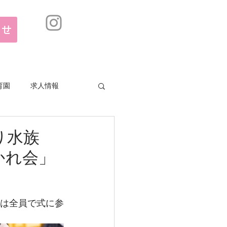
合せ
育園
求人情報
り水族
かれ会」
ちは全員で式に参