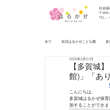
社会福
〒98
TEL： 
全て
岩沼はるかぜこども園
多
2025年3月21日
社会福祉法人はるかぜ福祉会
【多賀城】
館)」「あ
こんにちは。
多賀城はるかぜ保育
加することができま