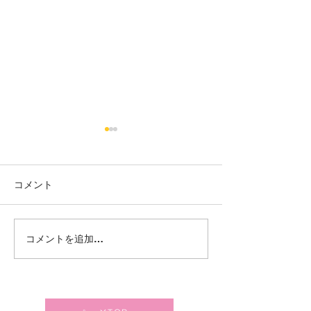
コメント
🌸お知らせ🌸白石はるか
岩沼はるかぜ
コメントを追加…
ぜ保育園の認定こども園
地域交流サロン
への移行について
ぜデーのお知ら