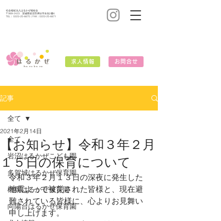
社会福祉法人はるかぜ福祉会
〒989-2423 宮城県岩沼市押分字水先5番6
TEL：
0223-25-6670
/ FAX：0223-25-6671
求人情報
お問合せ
記事
全て
2021年2月14日
全て
【お知らせ】令和３年２月
岩沼はるかぜこども園
１５日の保育について
多賀城はるかぜ保育園
令和３年２月１３日の深夜に発生した
地震よって被災された皆様と、現在避
榴岡はるかぜ保育園
難されている皆様に、心よりお見舞い
向陽台はるかぜ保育園
申し上げます。