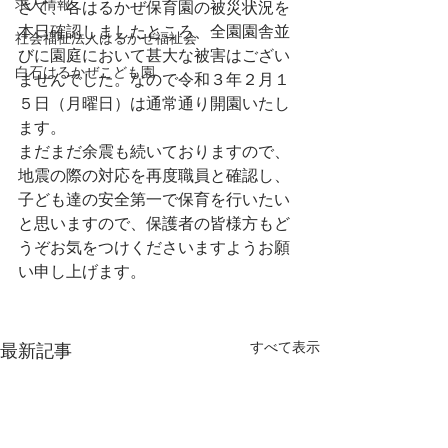
求人情報
さて、各はるかぜ保育園の被災状況を
本日確認しましたところ、全園園舎並
社会福祉法人はるかぜ福祉会
びに園庭において甚大な被害はござい
白石はるかぜこども園
ませんでした。なので令和３年２月１
５日（月曜日）は通常通り開園いたし
ます。
まだまだ余震も続いておりますので、
地震の際の対応を再度職員と確認し、
子ども達の安全第一で保育を行いたい
と思いますので、保護者の皆様方もど
うぞお気をつけくださいますようお願
い申し上げます。
すべて表示
最新記事