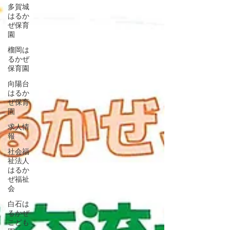
多賀城
はるか
ぜ保育
園
榴岡は
るかぜ
保育園
向陽台
はるか
ぜ保育
園
求人情
報
社会福
祉法人
はるか
ぜ福祉
会
白石は
るかぜ
こども