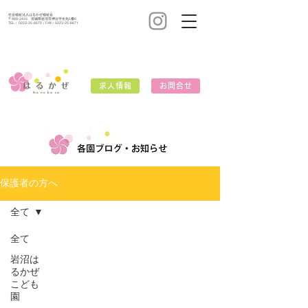
社会福祉法人はるかぜ福祉会
〒989-2423 宮城県岩沼市押分字水先5番6
TEL：
0223-25-6670
/ FAX：0223-25-6671
求人情報
お問合せ
保護者の方へ
全て
全て
岩沼は
るかぜ
こども
園